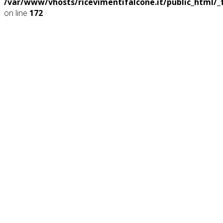
/var/www/vhosts/ricevimentifalcone.it/public_html/
on line
172